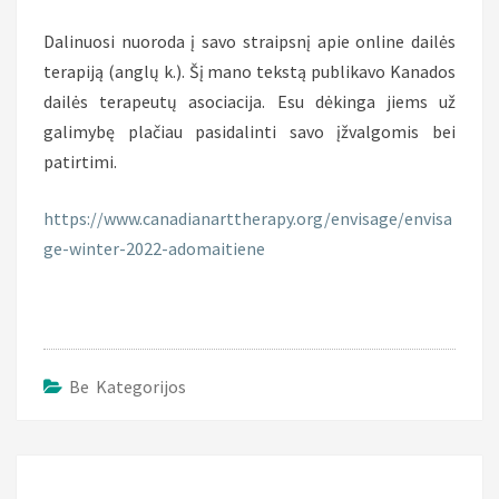
Dalinuosi nuoroda į savo straipsnį apie online dailės
terapiją (anglų k.). Šį mano tekstą publikavo Kanados
dailės terapeutų asociacija. Esu dėkinga jiems už
galimybę plačiau pasidalinti savo įžvalgomis bei
patirtimi.
https://www.canadianarttherapy.org/envisage/envisa
ge-winter-2022-adomaitiene
Be Kategorijos
Įrašo
naršymas