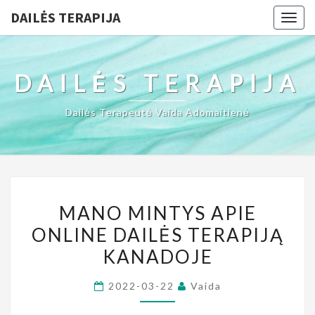
DAILĖS TERAPIJA
Togg
navig
DAILĖS TERAPIJA
Dailės Terapeutė Vaida Adomaitienė
MANO
MANO MINTYS APIE
MINTYS
ONLINE DAILĖS TERAPIJĄ
APIE
KANADOJE
ONLINE
DAILĖS
2022-03-22
Vaida
TERAPIJĄ
KANADOJE