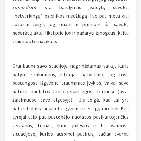
compulsion
yra bandymas įvaldyti, suvokti
„netvarkingą“ psichikos medžiagą. Tuo pat metu kiti
autoriai teigė, jog žinant ir priimant šią sąvoką
nederėtų aklai likti prie jos ir padaryti žmogaus įkaitu
traumos tematikoje.
Grunbaum savo studijoje nagrinėdamas vaikų, kurie
patyrė kankinimus, istorijas patvirtino, jog tose
pastangose išgyventi trauminius įvykius, vaikai savo
patirtis nuolatos kartojo skirtingose formose (pvz.:
žaidimuose, savo elgesyje). Jis teigė, kad tai yra
natūrali dalis siekiant išgyventi ir eiti gijimo link. Kiti
tyrėjai taip pat pastebėjo nuolatos pasikartojančius
veiksmus, temas, kūno judesius ir t.t. įvairiose
situacijose, kurios atspindi patirtis, tačiau svarbu