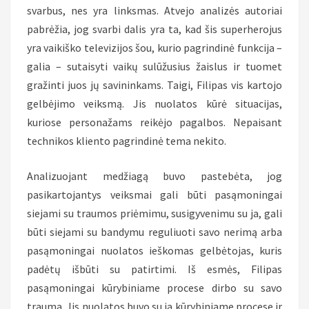
svarbus, nes yra linksmas. Atvejo analizės autoriai
pabrėžia, jog svarbi dalis yra ta, kad šis superherojus
yra vaikiško televizijos šou, kurio pagrindinė funkcija –
galia – sutaisyti vaikų sulūžusius žaislus ir tuomet
gražinti juos jų savininkams. Taigi, Filipas vis kartojo
gelbėjimo veiksmą. Jis nuolatos kūrė situacijas,
kuriose personažams reikėjo pagalbos. Nepaisant
technikos kliento pagrindinė tema nekito.
Analizuojant medžiagą buvo pastebėta, jog
pasikartojantys veiksmai gali būti pasąmoningai
siejami su traumos priėmimu, susigyvenimu su ja, gali
būti siejami su bandymu reguliuoti savo nerimą arba
pasąmoningai nuolatos ieškomas gelbėtojas, kuris
padėtų išbūti su patirtimi. Iš esmės, Filipas
pasąmoningai kūrybiniame procese dirbo su savo
trauma. Jis nuolatos buvo su ja kūrybiniame procese ir