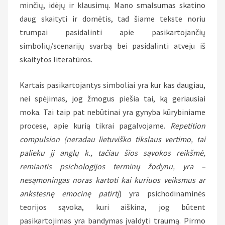
minčių, idėjų ir klausimų. Mano smalsumas skatino
daug skaityti ir domėtis, tad šiame tekste noriu
trumpai pasidalinti apie pasikartojančių
simbolių/scenarijų svarbą bei pasidalinti atveju iš
skaitytos literatūros.
Kartais pasikartojantys simboliai yra kur kas daugiau,
nei spėjimas, jog žmogus piešia tai, ką geriausiai
moka. Tai taip pat nebūtinai yra gynyba kūrybiniame
procese, apie kurią tikrai pagalvojame.
Repetition
compulsion (neradau lietuviško tikslaus vertimo, tai
palieku jį anglų k., tačiau šios sąvokos reikšmė,
remiantis psichologijos terminų žodynu, yra –
nesąmoningas noras kartoti kai kuriuos veiksmus ar
ankstesnę emocinę patirtį
) yra psichodinaminės
teorijos sąvoka, kuri aiškina, jog būtent
pasikartojimas yra bandymas įvaldyti traumą. Pirmo