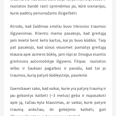
nuolatos bandė rasti sprendimus jai, kūrė scenarijus,
kurie padėtų personažams išsigelbėti.
Atrodo, kad žaidimas smėliu buvo tikrosios traumos
išgyvenimas. Kliento mama pasakojo, kad greitąją
jam kvietė bent kelis kartus, kai jis buvo kūdikis. Taip
pat pasakojo, kad sūnus visuomet pamatęs greitąją
klausia apie asmens būklę, jam rūpi ar žmogus esantis
greitosios automobilyje išgyvens. Filipas nuolatos
ieško ir šaukiasi pagalbos ir panašu, kad tai jo
traumos, kurią patyrė kūdikystėje, pasekmė.
Gaensbauer sako, kad vaikai, kurie yra patyrę traumą ir
jau gebantys kalbėti (~3 metus) geba ir nupasakoti
apie ją, tačiau kyla klausimas, ar vaikai, kurie patyrė
traumą anksčiau, iki gebėjimo kalbėti, gali