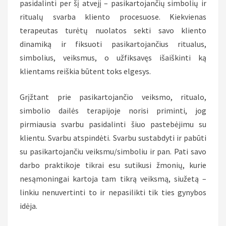
pasidalinti per šį atvejį – pasikartojančių simbolių ir
ritualų svarba kliento procesuose. Kiekvienas
terapeutas turėtų nuolatos sekti savo kliento
dinamiką ir fiksuoti pasikartojančius ritualus,
simbolius, veiksmus, o užfiksavęs išaiškinti ką
klientams reiškia būtent toks elgesys.
Grįžtant prie pasikartojančio veiksmo, ritualo,
simbolio dailės terapijoje norisi priminti, jog
pirmiausia svarbu pasidalinti šiuo pastebėjimu su
klientu. Svarbu atspindėti. Svarbu sustabdyti ir pabūti
su pasikartojančiu veiksmu/simboliu ir pan. Pati savo
darbo praktikoje tikrai esu sutikusi žmonių, kurie
nesąmoningai kartoja tam tikrą veiksmą, siužetą –
linkiu nenuvertinti to ir nepasilikti tik ties gynybos
idėja.