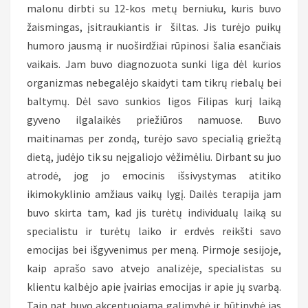
malonu dirbti su 12-kos metų berniuku, kuris buvo
žaismingas, įsitraukiantis ir šiltas. Jis turėjo puikų
humoro jausmą ir nuoširdžiai rūpinosi šalia esančiais
vaikais. Jam buvo diagnozuota sunki liga dėl kurios
organizmas nebegalėjo skaidyti tam tikrų riebalų bei
baltymų. Dėl savo sunkios ligos Filipas kurį laiką
gyveno ilgalaikės priežiūros namuose. Buvo
maitinamas per zondą, turėjo savo specialią griežtą
dietą, judėjo tik su neįgaliojo vėžimėliu. Dirbant su juo
atrodė, jog jo emocinis išsivystymas atitiko
ikimokyklinio amžiaus vaikų lygį. Dailės terapija jam
buvo skirta tam, kad jis turėtų individualų laiką su
specialistu ir turėtų laiko ir erdvės reikšti savo
emocijas bei išgyvenimus per meną. Pirmoje sesijoje,
kaip aprašo savo atvejo analizėje, specialistas su
klientu kalbėjo apie įvairias emocijas ir apie jų svarbą.
Taip pat buvo akcentuojama galimybė ir būtinybė jas