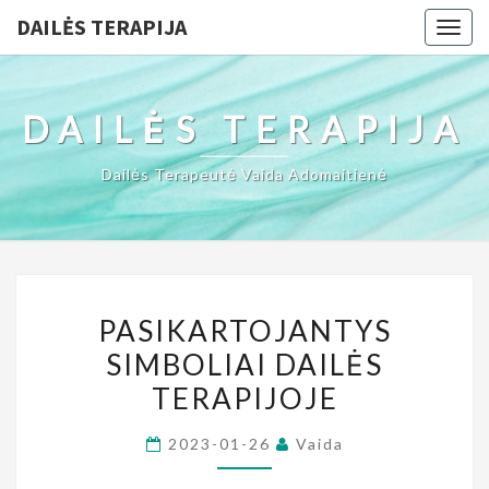
DAILĖS TERAPIJA
Togg
navig
DAILĖS TERAPIJA
Dailės Terapeutė Vaida Adomaitienė
PASIKARTOJANTYS
PASIKARTOJANTYS
SIMBOLIAI
SIMBOLIAI DAILĖS
DAILĖS
TERAPIJOJE
TERAPIJOJE
2023-01-26
Vaida