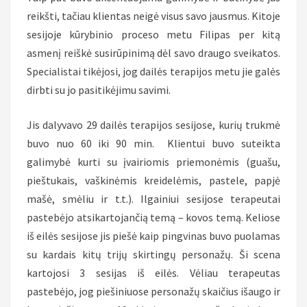
reikšti, tačiau klientas neigė visus savo jausmus. Kitoje
sesijoje kūrybinio proceso metu Filipas per kitą
asmenį reiškė susirūpinimą dėl savo draugo sveikatos.
Specialistai tikėjosi, jog dailės terapijos metu jie galės
dirbti su jo pasitikėjimu savimi.
Jis dalyvavo 29 dailės terapijos sesijose, kurių trukmė
buvo nuo 60 iki 90 min. Klientui buvo suteikta
galimybė kurti su įvairiomis priemonėmis (guašu,
pieštukais, vaškinėmis kreidelėmis, pastele, papjė
mašė, smėliu ir t.t.). Ilgainiui sesijose terapeutai
pastebėjo atsikartojančią temą – kovos temą. Keliose
iš eilės sesijose jis piešė kaip pingvinas buvo puolamas
su kardais kitų trijų skirtingų personažų. Ši scena
kartojosi 3 sesijas iš eilės. Vėliau terapeutas
pastebėjo, jog piešiniuose personažų skaičius išaugo ir