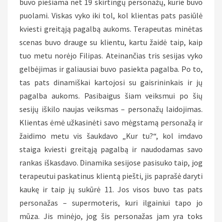
buvo piešiama net 19 skirtingų personažų, kurie buvo
puolami. Viskas vyko iki tol, kol klientas pats pasiūlė
kviesti greitąją pagalbą aukoms. Terapeutas minėtas
scenas buvo drauge su klientu, kartu žaidė taip, kaip
tuo metu norėjo Filipas. Ateinančias tris sesijas vyko
gelbėjimas ir galiausiai buvo pasiekta pagalba. Po to,
tas pats dinamiškai kartojosi su gaisrininkais ir jų
pagalba aukoms. Pasibaigus šiam veiksmui po šių
sesijų iškilo naujas veiksmas – personažų laidojimas.
Klientas ėmė užkasinėti savo mėgstamą personažą ir
žaidimo metu vis šaukdavo „Kur tu?“, kol imdavo
staiga kviesti greitąją pagalbą ir naudodamas savo
rankas iškasdavo. Dinamika sesijose pasisuko taip, jog
terapeutui paskatinus klientą piešti, jis paprašė daryti
kaukę ir taip jų sukūrė 11. Jos visos buvo tas pats
personažas – supermoteris, kuri ilgainiui tapo jo
mūza. Jis minėjo, jog šis personažas jam yra toks