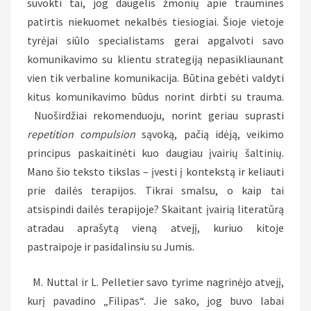
suvokti tai, jog daugelis žmonių apie traumines
patirtis niekuomet nekalbės tiesiogiai. Šioje vietoje
tyrėjai siūlo specialistams gerai apgalvoti savo
komunikavimo su klientu strategiją nepasikliaunant
vien tik verbaline komunikacija. Būtina gebėti valdyti
kitus komunikavimo būdus norint dirbti su trauma.
Nuoširdžiai rekomenduoju, norint geriau suprasti
repetition compulsion
sąvoką, pačią idėją, veikimo
principus paskaitinėti kuo daugiau įvairių šaltinių.
Mano šio teksto tikslas – įvesti į kontekstą ir keliauti
prie dailės terapijos. Tikrai smalsu, o kaip tai
atsispindi dailės terapijoje? Skaitant įvairią literatūrą
atradau aprašytą vieną atvejį, kuriuo kitoje
pastraipoje ir pasidalinsiu su Jumis.
M. Nuttal ir L. Pelletier savo tyrime nagrinėjo atvejį,
kurį pavadino „Filipas“. Jie sako, jog buvo labai