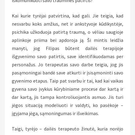
iškomunikuoti savo traumines patirtis?
Kai kurie tyrėjai patvirtina, kad gali. Jie teigia, kad
nesvarbu koks amžius, net ir ankstyvoje kūdikystėje,
psichika užkoduoja patirtą traumą, o vėliau saugioje
aplinkoje priima bei apdoroja ją. Ši mintis leidžia
manyti, jog Filipas būtent dailės terapijoje
išgyvenimo savo patirtis, save identifikuodamas per
personažus. Jo terapeutas savo darbe teigia, jog jis
pasąmoningai bandė save atkurti ir įsisąmoninti savo
gyvenimo etapus. Taip pat svarbu ir tai, kad kai vaikas
gyvena savo įvykius kūrybiniame procese dar kartą ir
dar kartą, jis tampa kontroliuojantis asmuo. Jis turi
jėgos situaciją modeliuoti ir valdyti, ko pasėkoje –
įgyjama jėga, sąmoningumas ir išveikimas.
Taigi, tyrėjo – dailės terapeuto žinutė, kuria norėjo