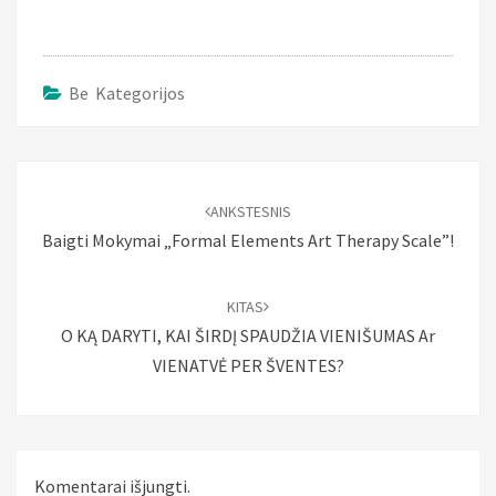
Be Kategorijos
Įrašo
naršymas
ANKSTESNIS
Baigti Mokymai „Formal Elements Art Therapy Scale”!
KITAS
O KĄ DARYTI, KAI ŠIRDĮ SPAUDŽIA VIENIŠUMAS Ar
VIENATVĖ PER ŠVENTES?
Komentarai išjungti.