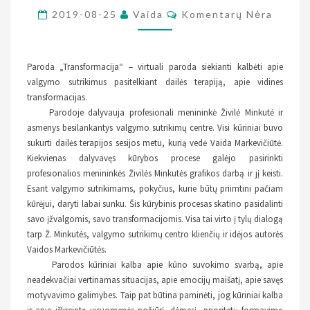
Komentarai
IR
2019-08-25
Vaida
Komentarų Nėra
VALGYMO
SUTRIKIMUS
Paroda „Transformacija“ – virtuali paroda siekianti kalbėti apie
valgymo sutrikimus pasitelkiant dailės terapiją, apie vidines
transformacijas.
Parodoje dalyvauja profesionali menininkė Živilė Minkutė ir
asmenys besilankantys valgymo sutrikimų centre. Visi kūriniai buvo
sukurti dailės terapijos sesijos metu, kurią vedė Vaida Markevičiūtė.
Kiekvienas dalyvavęs kūrybos procese galėjo pasirinkti
profesionalios menininkės Živilės Minkutės grafikos darbą ir jį keisti.
Esant valgymo sutrikimams, pokyčius, kurie būtų priimtini pačiam
kūrėjui, daryti labai sunku. Šis kūrybinis procesas skatino pasidalinti
savo įžvalgomis, savo transformacijomis. Visa tai virto į tylų dialogą
tarp Ž. Minkutės, valgymo sutrikimų centro klienčių ir idėjos autorės
Vaidos Markevičiūtės.
Parodos kūriniai kalba apie kūno suvokimo svarbą, apie
neadekvačiai vertinamas situacijas, apie emocijų maišatį, apie savęs
motyvavimo galimybes. Taip pat būtina paminėti, jog kūriniai kalba