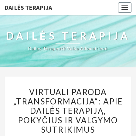
DAILĖS TERAPIJA
Togg
navig
DAILĖS TERAPIJA
Dailės Terapeutė Vaida Adomaitienė
VIRTUALI
VIRTUALI PARODA
PARODA
„TRANSFORMACIJA“: APIE
„TRANSFORMACIJA“:
DAILĖS TERAPIJĄ,
APIE
DAILĖS
POKYČIUS IR VALGYMO
TERAPIJĄ,
SUTRIKIMUS
POKYČIUS