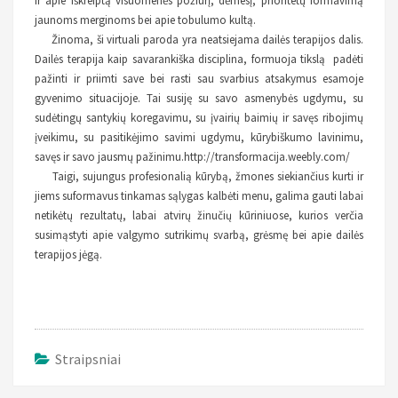
ir apie iškreiptą visuomenės požiūrį, dėmesį, prioritetų formavimą
jaunoms merginoms bei apie tobulumo kultą.
Žinoma, ši virtuali paroda yra neatsiejama dailės terapijos dalis.
Dailės terapija kaip savarankiška disciplina, formuoja tikslą padėti
pažinti ir priimti save bei rasti sau svarbius atsakymus esamoje
gyvenimo situacijoje. Tai susiję su savo asmenybės ugdymu, su
sudėtingų santykių koregavimu, su įvairių baimių ir savęs ribojimų
įveikimu, su pasitikėjimo savimi ugdymu, kūrybiškumo lavinimu,
savęs ir savo jausmų pažinimu.http://transformacija.weebly.com/
Taigi, sujungus profesionalią kūrybą, žmones siekiančius kurti ir
jiems suformavus tinkamas sąlygas kalbėti menu, galima gauti labai
netikėtų rezultatų, labai atvirų žinučių kūriniuose, kurios verčia
susimąstyti apie valgymo sutrikimų svarbą, grėsmę bei apie dailės
terapijos jėgą.
Straipsniai