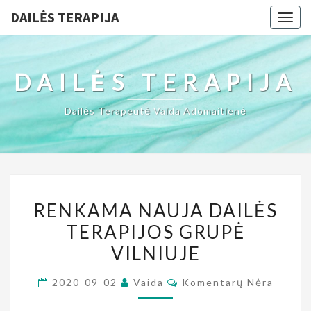
DAILĖS TERAPIJA
Togg
navig
DAILĖS TERAPIJA
Dailės Terapeutė Vaida Adomaitienė
RENKAMA
RENKAMA NAUJA DAILĖS
NAUJA
TERAPIJOS GRUPĖ
DAILĖS
VILNIUJE
TERAPIJOS
GRUPĖ
Komentarai
2020-09-02
Vaida
Komentarų Nėra
VILNIUJE