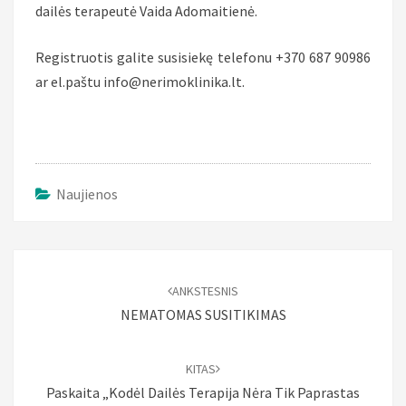
dailės terapeutė Vaida Adomaitienė.
Registruotis galite susisiekę telefonu +370 687 90986
ar el.paštu info@nerimoklinika.lt.
Naujienos
Įrašo
naršymas
ANKSTESNIS
NEMATOMAS SUSITIKIMAS
KITAS
Paskaita „Kodėl Dailės Terapija Nėra Tik Paprastas