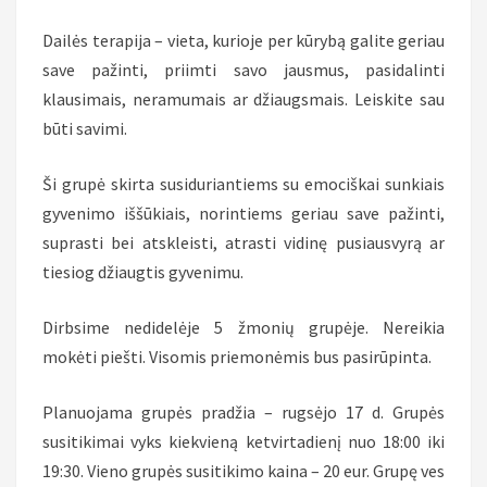
Dailės terapija – vieta, kurioje per kūrybą galite geriau
save pažinti, priimti savo jausmus, pasidalinti
klausimais, neramumais ar džiaugsmais. Leiskite sau
būti savimi.
Ši grupė skirta susiduriantiems su emociškai sunkiais
gyvenimo iššūkiais, norintiems geriau save pažinti,
suprasti bei atskleisti, atrasti vidinę pusiausvyrą ar
tiesiog džiaugtis gyvenimu.
Dirbsime nedidelėje 5 žmonių grupėje. Nereikia
mokėti piešti. Visomis priemonėmis bus pasirūpinta.
Planuojama grupės pradžia – rugsėjo 17 d. Grupės
susitikimai vyks kiekvieną ketvirtadienį nuo 18:00 iki
19:30. Vieno grupės susitikimo kaina – 20 eur. Grupę ves