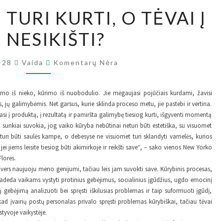
KODĖL
TURI KURTI, O TĖVAI Į
VAIKAI
I NESIKIŠTI?
TURI
KURTI,
Komentarai
O
-28
Vaida
Komentarų Nėra
TĖVAI
Į
imo iš nieko, kūrimo iš nuobodulio. Jie mėgaujasi pojūčiais kurdami, žavisi
jų galimybėmis. Net garsus, kurie sklinda proceso metu, jie pastebi ir vertina.
TAI
i į produktą, į rezultatą ir pamiršta galimybę tiesiog kurti, išgyventi momentą
NESIKIŠTI?
ai sunkiai suvokia, jog vaiko kūryba nebūtinai neturi būti estetiška, su visuomet
turi būti saulės kampe, o debesyse ne visuomet turi sklandyti varnelės, kurios
ei jiems leisite tiesiog būti akimirkoje ir reikšti save“, – sako vienos New Yorko
lores.
rs naujuoju meno genijumi, tačiau leis jam suvokti save. Kūrybinis procesas,
 padeda vaikams vystyti protinius gebėjimus, socialinius įgūdžius, ugdo emocinį
ų gebėjimą analizuoti bei spręsti iškilusias problemas ir taip suformuoti įgūdį,
d įvairių postų personalas privalo spręsti problemas kūrybiškai, tačiau tėvai
tyvoje vaikystėje.