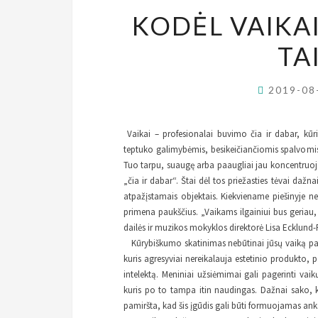
KODĖL VAIKAI 
TA
2019-08
Vaikai – profesionalai buvimo čia ir dabar, kūr
teptuko galimybėmis, besikeičiančiomis spalvomis, 
Tuo tarpu, suaugę arba paaugliai jau koncentruojas
„čia ir dabar“. Štai dėl tos priežasties tėvai dažn
atpažįstamais objektais. Kiekviename piešinyje ne
primena paukščius. „Vaikams ilgainiui bus geriau, j
dailės ir muzikos mokyklos direktorė Lisa Ecklund-F
Kūrybiškumo skatinimas nebūtinai jūsų vaiką pave
kuris agresyviai nereikalauja estetinio produkto,
intelektą. Meniniai užsiėmimai gali pagerinti vaik
kuris po to tampa itin naudingas. Dažnai sako, ka
pamiršta, kad šis įgūdis gali būti formuojamas anks