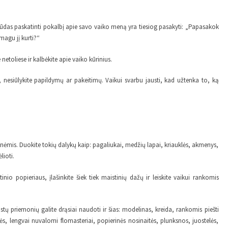
būdas paskatinti pokalbį apie savo vaiko meną yra tiesiog pasakyti: „Papasakok
magu jį kurti?“
netoliese ir kalbėkite apie vaiko kūrinius.
nį, nesiūlykite papildymų ar pakeitimų. Vaikui svarbu jausti, kad užtenka to, ką
onėmis. Duokite tokių dalykų kaip: pagaliukai, medžių lapai, kriauklės, akmenys,
ėlioti.
inio popieriaus, įlašinkite šiek tiek maistinių dažų ir leiskite vaikui rankomis
ų priemonių galite drąsiai naudoti ir šias: modelinas, kreida, rankomis piešti
lės, lengvai nuvalomi flomasteriai, popierinės nosinaitės, plunksnos, juostelės,