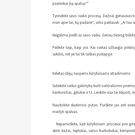
pasirinkai šią spalvą?”
Tyrinėkite savo vaiko procesą. Dažnai geriausias 
man apie tai, ką padarei“, arba paklausk: „Ar tau s
Negalima piešti su savo vaiku. Geriau tiesiog būkite 
Palikite taip, kaip yra. Kai vaikas užbaigia pieši
sukūrė, net jei tai tik taškas puslapyje.
Keletas idėjų naujiems kūrybiniams atradimams:
Suteikite vaikui galimybę kurti natūraliomis priem
kankorėžiai, giliukai ir t.t. Leiskite visa tai klijuoti, d
Naudokite skutimosi putas. Purškite jas ant sviest
maišyti spalvas.
Nepamirškite, kad kūrybiniam procesui prie įprast
skirti dažai, teptukai, vatos burbuliukai, kempinė