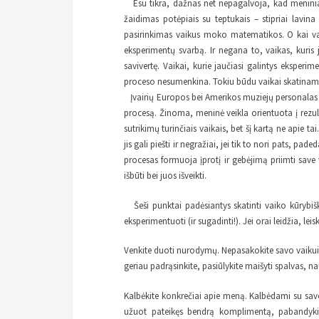
Esu tikra, dažnas net nepagalvoja, kad meniniai 
žaidimas potėpiais su teptukais – stipriai lavin
pasirinkimas vaikus moko matematikos. O kai vai
eksperimentų svarbą. Ir negana to, vaikas, kuris
savivertę. Vaikai, kurie jaučiasi galintys eksperim
proceso nesumenkina. Tokiu būdu vaikai skatinami 
Įvairių Europos bei Amerikos muziejų personalas vis
procesą. Žinoma, meninė veikla orientuota į rezulta
sutrikimų turinčiais vaikais, bet šį kartą ne apie 
jis gali piešti ir negražiai, jei tik to nori pats, pa
procesas formuoja įprotį ir gebėjimą priimti save vi
išbūti bei juos išveikti.
Šeši punktai padėsiantys skatinti vaiko kūrybiš
eksperimentuoti (ir sugadinti!). Jei orai leidžia, leis
Venkite duoti nurodymų. Nepasakokite savo vaikui,
geriau padrąsinkite, pasiūlykite maišyti spalvas, na
Kalbėkite konkrečiai apie meną. Kalbėdami su savo
užuot pateikęs bendrą komplimentą, pabandykit