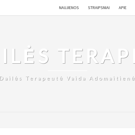
NAUJIENOS
STRAIPSNIAI
APIE
ILĖS TERAP
Dailės Terapeutė Vaida Adomaitien