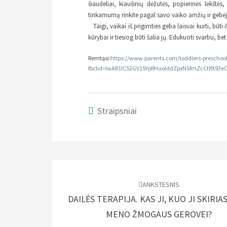
šiaudeliai, kiaušinių dėžutės, popierinės lėkštės, 
tinkamumą rinkite pagal savo vaiko amžių ir gebė
Taigi, vaikai iš prigimties geba laisvai kurti, būti
kūrybai ir tiesiog būti šalia jų. Edukuoti svarbu, bet 
Remtąsi:
https://www.parents.com/toddlers-preschool
fbclid=IwAR1IC52GV15YpRHaoIddZpxNSfmZcCtIfX93
Straipsniai
Įrašo
naršymas
ANKSTESNIS
DAILĖS TERAPIJA. KAS JI, KUO JI SKIRIA
MENO ŽMOGAUS GEROVEI?