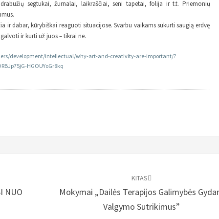
drabužių segtukai, žurnalai, laikraščiai, seni tapetai, folija ir t.t. Priemonių
jimus.
 čia ir dabar, kūrybiškai reaguoti situacijose. Svarbu vaikams sukurti saugią erdvę
galvoti ir kurti už juos – tikrai ne.
ers/development/intellectual/why-art-and-creativity-are-important/?
eORBJp75jG-HGOUYoGr8kq
KITAS
SI NUO
Mokymai „Dailės Terapijos Galimybės Gyda
Valgymo Sutrikimus”