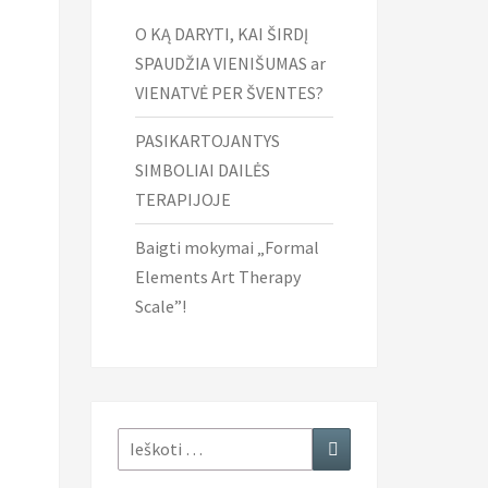
O KĄ DARYTI, KAI ŠIRDĮ
SPAUDŽIA VIENIŠUMAS ar
VIENATVĖ PER ŠVENTES?
PASIKARTOJANTYS
SIMBOLIAI DAILĖS
TERAPIJOJE
Baigti mokymai „Formal
Elements Art Therapy
Scale”!
Ieškoti:
Ieškoti