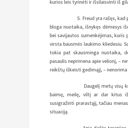
kurios leis tyrinėti ir išsilaisvinti iš gi
S. Freud yra rašęs, kad psichiko
bloga nuotaika, išnykęs dėmesys išo
bei savijautos sumenkėjimas, kuris pa
virsta bausmės laukimo kliedesiu. S
tokia pat skausminga nuotaika, dėm
pasaulis neprimena apie velionį, – n
reikštų iškeisti gedimąjį, – nenorima 
Daugelį metų visų krypčių meni
baimę, meilę, viltį ar dar kitus 
susigražinti prarastąjį, tačiau menas
situaciją.
Apie dailės terapijos naudą yr