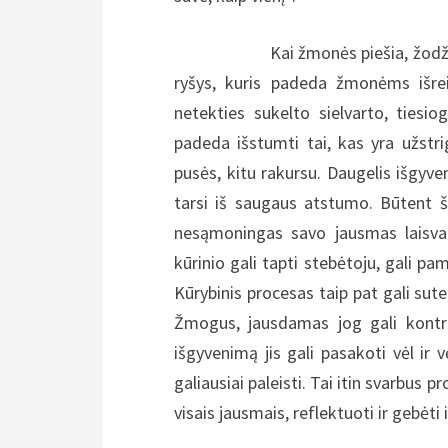
Kai žmonės piešia, žodžiai tampa
ryšys, kuris padeda žmonėms išrei
netekties sukelto sielvarto, tiesi
padeda išstumti tai, kas yra užstr
pusės, kitu rakursu. Daugelis išgyve
tarsi iš saugaus atstumo. Būtent 
nesąmoningas savo jausmas laisvai 
kūrinio gali tapti stebėtoju, gali pam
Kūrybinis procesas taip pat gali sute
Žmogus, jausdamas jog gali kontroli
išgyvenimą jis gali pasakoti vėl ir 
galiausiai paleisti. Tai itin svarbus 
visais jausmais, reflektuoti ir gebėti i