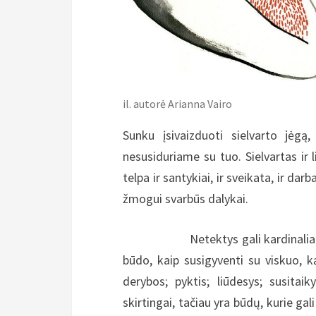
il. autorė Arianna Vairo
Sunku įsivaizduoti sielvarto jėg
nesusiduriame su tuo. Sielvartas ir 
telpa ir santykiai, ir sveikata, ir darb
žmogui svarbūs dalykai.
Netektys gali kardinaliai pakei
būdo, kaip susigyventi su viskuo, 
derybos; pyktis; liūdesys; susitai
skirtingai, tačiau yra būdų, kurie gal