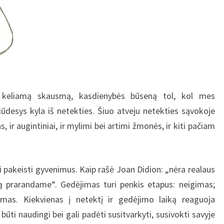
ą, keliamą skausmą, kasdienybės būseną tol, kol mes
liūdesys kyla iš netekties. Šiuo atveju netekties sąvokoje
as, ir augintiniai, ir mylimi bei artimi žmonės, ir kiti pačiam
sti gyvenimus. Kaip rašė Joan Didion: „nėra realaus
ką prarandame“. Gedėjimas turi penkis etapus: neigimas;
kymas. Kiekvienas į netektį ir gedėjimo laiką reaguoja
i būti naudingi bei gali padėti susitvarkyti, susivokti savyje