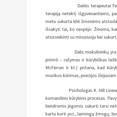
Dailės terapeutai Feen-Callig
terapiją netektį išgyvenantiems, pa
metu sukurta lėlė žmonėms atstodavo
išsakyti tai, ko nespėjo. Žinoma, k
atsisveikinti su mirusiuoju bei sukurt
Dalis mokslininkų yra pastebėj
priimti – rašymas ir kūrybiškas laiš
McFerran ir kt.) pritaria, kad kūr
muzikos kūrimas, poezijos išėjusiam
Psichologas K. Hill Lineweaver 
komandinis kūrybinis procesas. Pavyzdž
bendromis jėgomis sukurti tarsi net
kartu kurti pvz., laimingą žmogų; bu