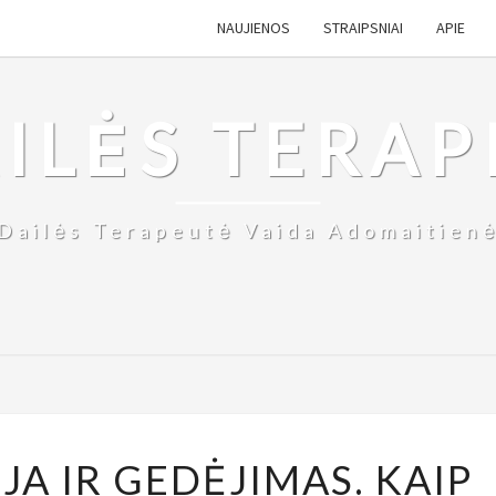
NAUJIENOS
STRAIPSNIAI
APIE
ILĖS TERAP
Dailės Terapeutė Vaida Adomaitien
DAILĖS
JA IR GEDĖJIMAS. KAIP
TERAPIJA