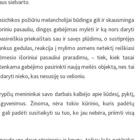
laus sielvarto.
s požiūriu melancholijai būdinga gili ir skausminga
riniu pasauliu, dingęs gebėjimas mylėti ir ką nors daryti
sireiškia priekaištais sau ir savęs plūdimu, o sustiprėjęs
unkus gedulas, reakcija į mylimo asmens netektį reiškiasi
esio išoriniui pasauliui praradimu, – tiek, kiek tasai
etenkama gebėjimo pasirinkti naują meilės objektą, nes tai
daryti nieko, kas nesusiję su velioniu.
ninkai savo darbais kalbėjo apie liūdesį, pyktį,
išgyvenimus. Žinoma, nėra tokio kūrinio, kuris padėtų
 gali padėti susitaikyti su tuo, ko jau nebėra, priimti visą
a daug straipsnių ir knygų, tačiau kyla natūralus