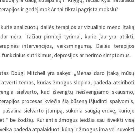
terapijos ir gedėjimo? Ar tai tikrai pagrįsta mokslu?
lizuotų dailės terapijos ar vizualinio meno įtaką
dar nėra. Tačiau pirmieji tyrimai, kurie jau yra atlikti,
terapinės intervencijos, veiksmingumą. Dailės terapijos
 – funkcinius sutrikimus, depresijos ar nerimo simptomus.
itchell yra sakęs: „Menas daro įtaką mūsų
atverti temas, kurias žmogus slopina, padeda atsiriboti
ngia sielvarto, kad išvengtų neišvengiamo skausmo,
 terapijos procesas kviečia šią būseną išjudinti spalvomis,
 pašalina sielvarto įtampą, sukuria saugią erdvę, kurioje
ėti“ be žodžių. Kuriantis žmogus leidžia sau išveikti visą
i išveika padeda atpalaiduoti kūną ir žmogus ima vėl suvokti