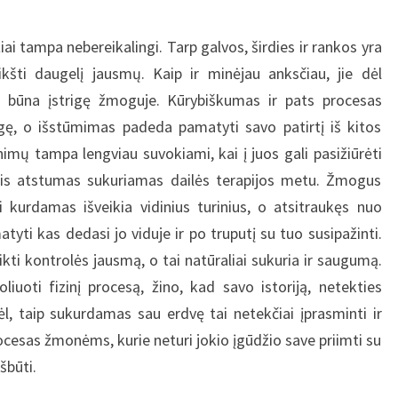
 nebereikalingi. Tarp galvos, širdies ir rankos yra
kšti daugelį jausmų. Kaip ir minėjau anksčiau, jie dėl
og būna įstrigę žmoguje. Kūrybiškumas ir pats procesas
igę, o išstūmimas padeda pamatyti savo patirtį iš kitos
nimų tampa lengviau suvokiami, kai į juos gali pasižiūrėti
šis atstumas sukuriamas dailės terapijos metu. Žmogus
kurdamas išveikia vidinius turinius, o atsitraukęs nuo
atyti kas dedasi jo viduje ir po truputį su tuo susipažinti.
ikti kontrolės jausmą, o tai natūraliai sukuria ir saugumą.
uoti fizinį procesą, žino, kad savo istoriją, netekties
vėl, taip sukurdamas sau erdvę tai netekčiai įprasminti ir
procesas žmonėms, kurie neturi jokio įgūdžio save priimti su
šbūti.