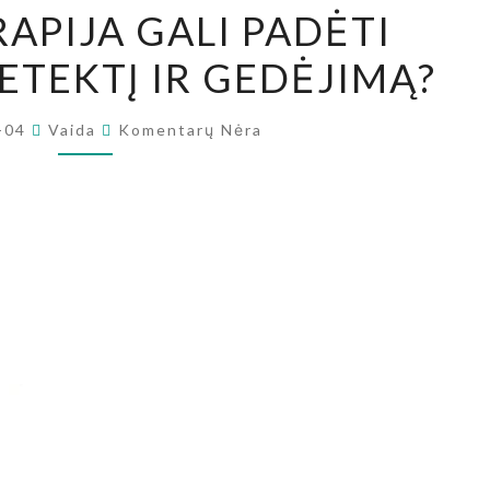
RAPIJA GALI PADĖTI
IR
GEDĖJIMAS.
ETEKTĮ IR GEDĖJIMĄ?
KAIP
DAILĖS
Komentarai
-04
Vaida
Komentarų Nėra
TERAPIJA
GALI
PADĖTI
IŠGYVENTI
NETEKTĮ
IR
GEDĖJIMĄ?