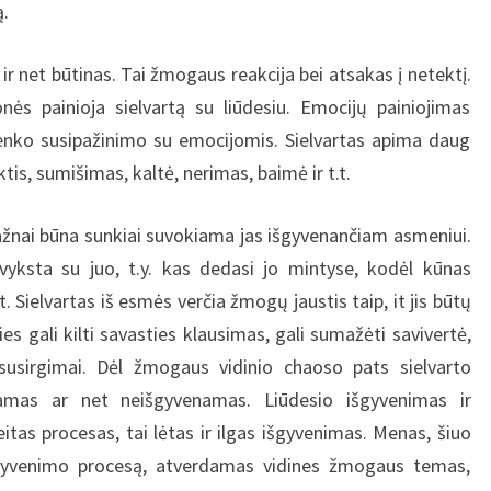
ą.
būtinas. Tai žmogaus reakcija bei atsakas į netektį.
s painioja sielvartą su liūdesiu. Emocijų painiojimas
menko susipažinimo su emocijomis. Sielvartas apima daug
ktis, sumišimas, kaltė, nerimas, baimė ir t.t.
na sunkiai suvokiama jas išgyvenančiam asmeniui.
yksta su juo, t.y. kas dedasi jo mintyse, kodėl kūnas
.t. Sielvartas iš esmės verčia žmogų jaustis taip, it jis būtų
ies gali kilti savasties klausimas, gali sumažėti savivertė,
i susirgimai. Dėl žmogaus vidinio chaoso pats sielvarto
kiamas ar net neišgyvenamas. Liūdesio išgyvenimas ir
tas procesas, tai lėtas ir ilgas išgyvenimas. Menas, šiuo
sigyvenimo procesą, atverdamas vidines žmogaus temas,