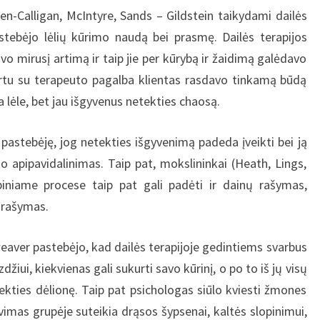
an, McIntyre, Sands – Gildstein taikydami dailės
stebėjo lėlių kūrimo naudą bei prasmę. Dailės terapijos
 mirusį artimą ir taip jie per kūrybą ir žaidimą galėdavo
artu su terapeuto pagalba klientas rasdavo tinkamą būdą
a lėle, bet jau išgyvenus netekties chaosą.
ę, jog netekties išgyvenimą padeda įveikti bei ją
ko apipavidalinimas. Taip pat, mokslininkai (Heath, Lings,
ybiniame procese taip pat gali padėti ir dainų rašymas,
 rašymas.
pastebėjo, kad dailės terapijoje gedintiems svarbus
iui, kiekvienas gali sukurti savo kūrinį, o po to iš jų visų
ekties dėlionę. Taip pat psichologas siūlo kviesti žmones
vimas grupėje suteikia drąsos šypsenai, kaltės slopinimui,