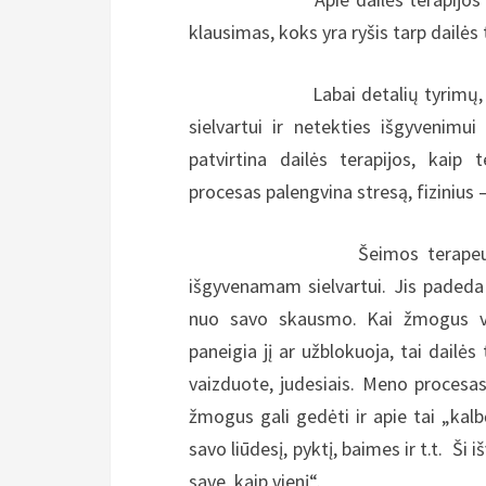
klausimas, koks yra ryšis tarp dailės 
Labai detalių tyrimų, kurie ana
sielvartui ir netekties išgyvenimui 
patvirtina dailės terapijos, kaip 
procesas palengvina stresą, fizinius
Šeimos terapeutas Dougl M
išgyvenamam sielvartui. Jis padeda 
nuo savo skausmo. Kai žmogus ve
paneigia jį ar užblokuoja, tai dailės
vaizduote, judesiais. Meno procesas
žmogus gali gedėti ir apie tai „kalb
savo liūdesį, pyktį, baimes ir t.t. Š
save, kaip vienį“.