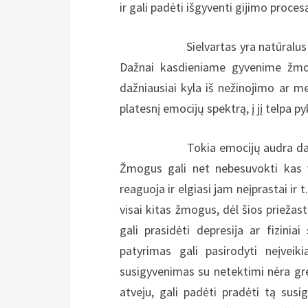
ir gali padėti išgyventi gijimo proces
Sielvartas yra natūralus ir net 
Dažnai kasdieniame gyvenime žmonė
dažniausiai kyla iš nežinojimo ar 
platesnį emocijų spektrą, į jį telpa py
Tokia emocijų audra dažnai bū
Žmogus gali net nebesuvokti kas v
reaguoja ir elgiasi jam neįprastai ir t
visai kitas žmogus, dėl šios priežast
gali prasidėti depresija ar fizinia
patyrimas gali pasirodyti neįvei
susigyvenimas su netektimi nėra grei
atveju, gali padėti pradėti tą su